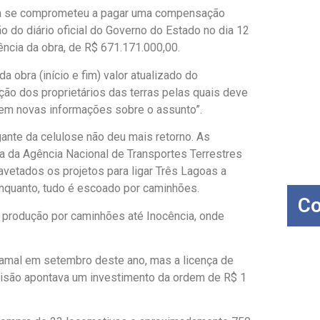
esa se comprometeu a pagar uma compensação
o do diário oficial do Governo do Estado no dia 12
ência da obra, de R$ 671.171.000,00.
 obra (início e fim) valor atualizado do
ão dos proprietários das terras pelas quais deve
o tem novas informações sobre o assunto”.
igante da celulose não deu mais retorno. As
 da Agência Nacional de Transportes Terrestres
vetados os projetos para ligar Três Lagoas a
enquanto, tudo é escoado por caminhões.
Co
a produção por caminhões até Inocência, onde
 ramal em setembro deste ano, mas a licença de
visão apontava um investimento da ordem de R$ 1