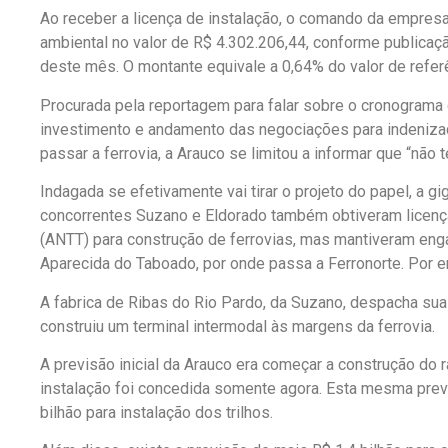
Ao receber a licença de instalação, o comando da empr
ambiental no valor de R$ 4.302.206,44, conforme publicaçã
deste mês. O montante equivale a 0,64% do valor de refer
Procurada pela reportagem para falar sobre o cronograma da
investimento e andamento das negociações para indenizaç
passar a ferrovia, a Arauco se limitou a informar que “nã
Indagada se efetivamente vai tirar o projeto do papel, a g
concorrentes Suzano e Eldorado também obtiveram licença
(ANTT) para construção de ferrovias, mas mantiveram enga
Aparecida do Taboado, por onde passa a Ferronorte. Por 
A fabrica de Ribas do Rio Pardo, da Suzano, despacha su
construiu um terminal intermodal às margens da ferrovia.
A previsão inicial da Arauco era começar a construção do
instalação foi concedida somente agora. Esta mesma pre
bilhão para instalação dos trilhos.