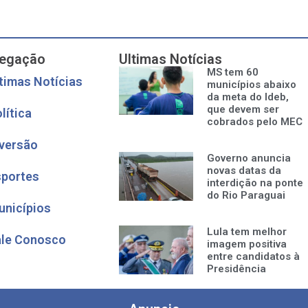
egação
Ultimas Notícias
MS tem 60
timas Notícias
municípios abaixo
da meta do Ideb,
que devem ser
lítica
cobrados pelo MEC
versão
Governo anuncia
novas datas da
sportes
interdição na ponte
do Rio Paraguai
unicípios
Lula tem melhor
ale Conosco
imagem positiva
entre candidatos à
Presidência