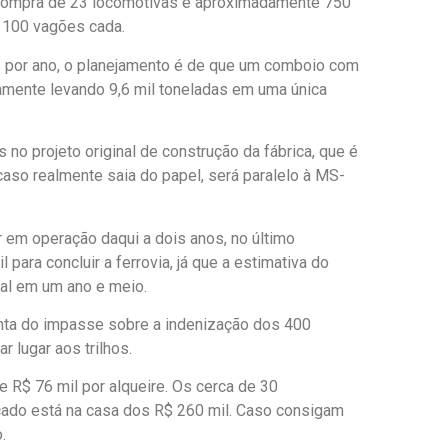
a compra de 23 locomotivas e aproximadamente 750
e 100 vagões cada.
s por ano, o planejamento é de que um comboio com
amente levando 9,6 mil toneladas em uma única
no projeto original de construção da fábrica, que é
 caso realmente saia do papel, será paralelo à MS-
r em operação daqui a dois anos, no último
 para concluir a ferrovia, já que a estimativa do
mal em um ano e meio.
conta do impasse sobre a indenização dos 400
r lugar aos trilhos.
e R$ 76 mil por alqueire. Os cerca de 30
rcado está na casa dos R$ 260 mil. Caso consigam
.