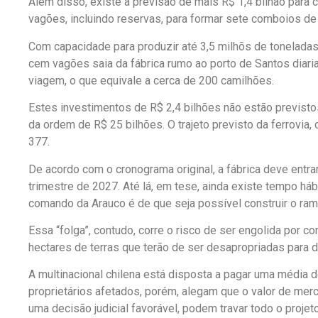
Além disso, existe a previsão de mais R$ 1,4 bilhão par
vagões, incluindo reservas, para formar sete comboios d
Com capacidade para produzir até 3,5 milhõs de tonelada
cem vagões saia da fábrica rumo ao porto de Santos diari
viagem, o que equivale a cerca de 200 camilhões.
Estes investimentos de R$ 2,4 bilhões não estão previstos 
da ordem de R$ 25 bilhões. O trajeto previsto da ferrovia,
377.
De acordo com o cronograma original, a fábrica deve entra
trimestre de 2027. Até lá, em tese, ainda existe tempo hábil
comando da Arauco é de que seja possível construir o ra
Essa “folga”, contudo, corre o risco de ser engolida por 
hectares de terras que terão de ser desapropriadas para da
A multinacional chilena está disposta a pagar uma média d
proprietários afetados, porém, alegam que o valor de me
uma decisão judicial favorável, podem travar todo o projeto