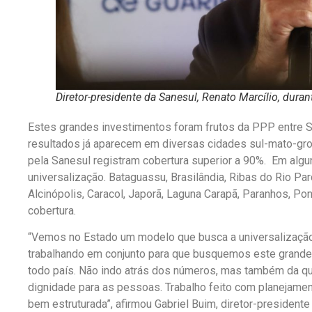
Diretor-presidente da Sanesul, Renato Marcílio, duran
Estes grandes investimentos foram frutos da PPP entre 
resultados já aparecem em diversas cidades sul-mato-gr
pela Sanesul registram cobertura superior a 90%. Em algu
universalização. Bataguassu, Brasilândia, Ribas do Rio Pard
Alcinópolis, Caracol, Japorã, Laguna Carapã, Paranhos, Po
cobertura.
“Vemos no Estado um modelo que busca a universalizaçã
trabalhando em conjunto para que busquemos este grande
todo país. Não indo atrás dos números, mas também da qu
dignidade para as pessoas. Trabalho feito com planejamen
bem estruturada”, afirmou Gabriel Buim, diretor-president