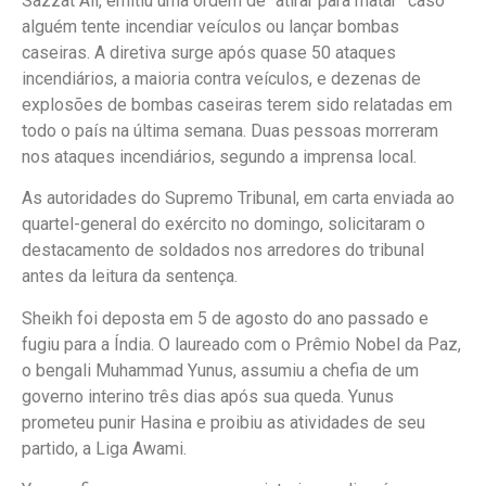
Sazzat Ali, emitiu uma ordem de “atirar para matar” caso
alguém tente incendiar veículos ou lançar bombas
caseiras. A diretiva surge após quase 50 ataques
incendiários, a maioria contra veículos, e dezenas de
explosões de bombas caseiras terem sido relatadas em
todo o país na última semana. Duas pessoas morreram
nos ataques incendiários, segundo a imprensa local.
As autoridades do Supremo Tribunal, em carta enviada ao
quartel-general do exército no domingo, solicitaram o
destacamento de soldados nos arredores do tribunal
antes da leitura da sentença.
Sheikh foi deposta em 5 de agosto do ano passado e
fugiu para a Índia. O laureado com o Prêmio Nobel da Paz,
o bengali Muhammad Yunus, assumiu a chefia de um
governo interino três dias após sua queda. Yunus
prometeu punir Hasina e proibiu as atividades de seu
partido, a Liga Awami.