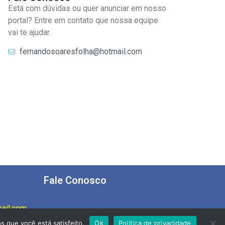
Está com dúvidas ou quer anunciar em nosso
portal? Entre em contato que nossa equipe
vai te ajudar.
fernandosoaresfolha@hotmail.com
Fale Conosco
ail.com
s que você está satisfeito.
Ok
Política de privacidade