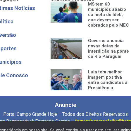
MS tem 60
timas Notícias
municípios abaixo
da meta do Ideb,
que devem ser
lítica
cobrados pelo MEC
versão
Governo anuncia
novas datas da
sportes
interdição na ponte
do Rio Paraguai
unicípios
Lula tem melhor
ale Conosco
imagem positiva
entre candidatos à
Presidência
Anuncie
Portal Campo Grande Hoje – Todos dos Direitos Reservados
ista Responsável: Fernando Soares –
fernandosoaresfolha@hotm
Desenvolvido por:
Os Marketing
experiência em nosso site. Se você continua a usar este site, assumimo