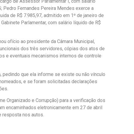
cargo de Assessor Parlamentar I, com salário
25; Pedro Fernandes Pereira Mendes exerce a
uida de R$ 7.985,97, admitido em 1º de janeiro de
 Gabinete Parlamentar, com salário líquido de R$
nou ofício ao presidente da Câmara Municipal,
uncionais dos três servidores, cópias dos atos de
gos e eventuais mecanismos internos de controle
, pedindo que ela informe se existe ou não vínculo
 nomeados, e se foram solicitadas declarações
ões.
me Organizado e Corrupção) para a verificação dos
oram encaminhados eletronicamente em 27 de abril
e resposta nos autos.