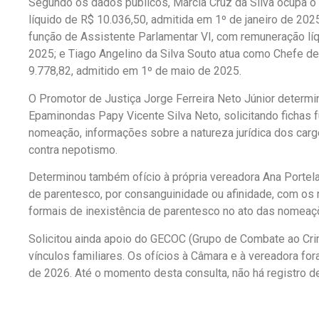
Segundo os dados públicos, Márcia Cruz da Silva ocupa o 
líquido de R$ 10.036,50, admitida em 1º de janeiro de 20
função de Assistente Parlamentar VI, com remuneração líq
2025; e Tiago Angelino da Silva Souto atua como Chefe de
9.778,82, admitido em 1º de maio de 2025.
O Promotor de Justiça Jorge Ferreira Neto Júnior determi
Epaminondas Papy Vicente Silva Neto, solicitando fichas f
nomeação, informações sobre a natureza jurídica dos car
contra nepotismo.
Determinou também ofício à própria vereadora Ana Portela
de parentesco, por consanguinidade ou afinidade, com os
formais de inexistência de parentesco no ato das nomeaç
Solicitou ainda apoio do GECOC (Grupo de Combate ao Cri
vínculos familiares. Os ofícios à Câmara e à vereadora f
de 2026. Até o momento desta consulta, não há registro d